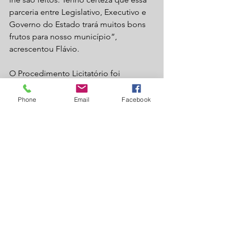
parceria entre Legislativo, Executivo e 
Governo do Estado trará muitos bons 
frutos para nosso município”, 
acrescentou Flávio.
O Procedimento Licitatório foi 
homologado em favor da empresa 
ENZO VEÍCULOS LTDA, que foi 
Phone
Email
Facebook
convocada para a assinatura do 
contrato e finalização dos 
procedimentos para aquisição do 
veículo.
Laguna Carapã
Saúde