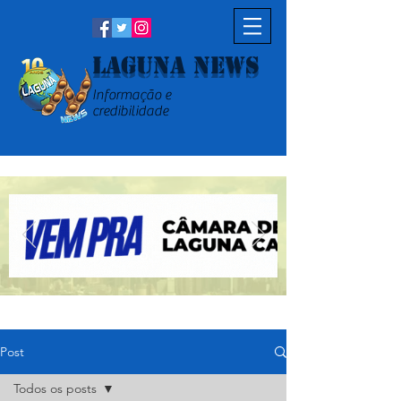
Laguna News
Informação e
credibilidade
Post
Todos os posts