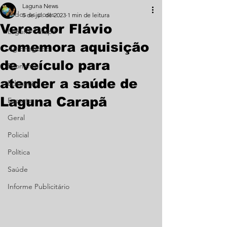
Laguna News
Todos os posts
5 de jul. de 2023
1 min de leitura
Vereador Flávio
Laguna Carapã
comemora aquisição
Agronegócio
de veículo para
Economia
atender a saúde de
Educação
Laguna Carapã
Esporte
Geral
Policial
Política
Saúde
Informe Publicitário