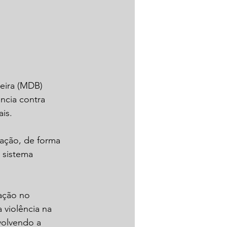
veira (MDB) 
ncia contra 
is.
cação, de forma 
 sistema 
ação no 
 violência na 
volvendo a 