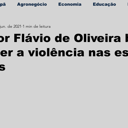
apã
Agronegócio
Economia
Educação
jun. de 2021
1 min de leitura
úde
Informe Publicitário
r Flávio de Oliveira
r a violência nas e
s