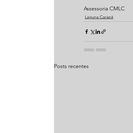
Assessoria CMLC
Laguna Carapã
Posts recentes