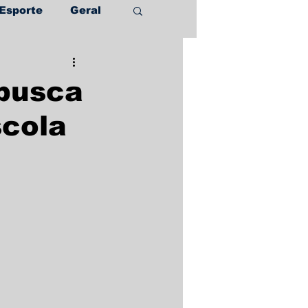
Esporte
Geral
 busca
scola