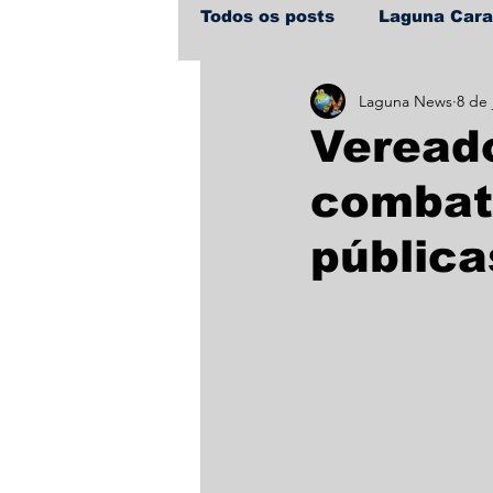
Todos os posts
Laguna Car
Laguna News
8 de 
Policial
Política
Sa
Vereado
combate
pública