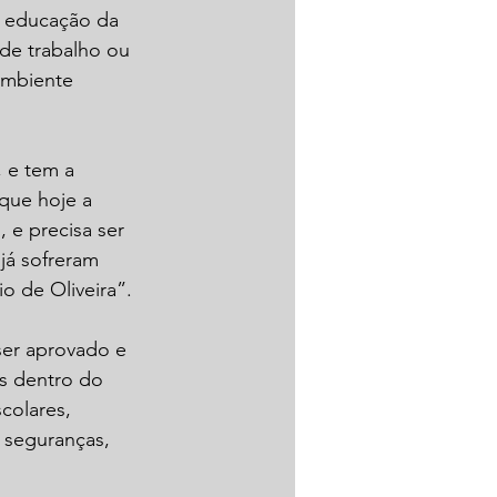
a educação da 
de trabalho ou 
ambiente 
 e tem a 
que hoje a 
 e precisa ser 
já sofreram 
o de Oliveira”.
ser aprovado e 
s dentro do 
colares, 
, seguranças, 