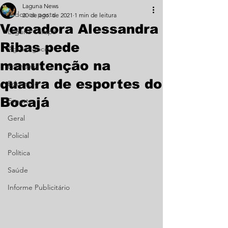
Laguna News
Todos os posts
20 de ago. de 2021
1 min de leitura
Vereadora Alessandra
Laguna Carapã
Ribas pede
Agronegócio
manutenção na
Economia
quadra de esportes do
Educação
Bocajá
Esporte
Geral
Policial
Política
Saúde
Informe Publicitário