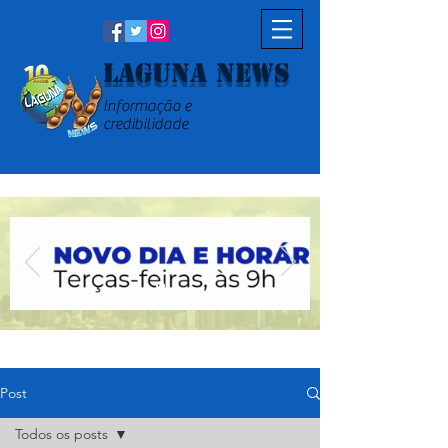
Laguna News
Informação e
credibilidade
Post
Todos os posts