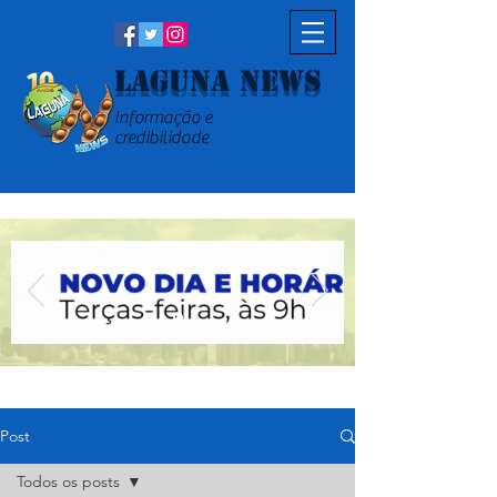
Laguna News
Informação e
credibilidade
Post
Todos os posts