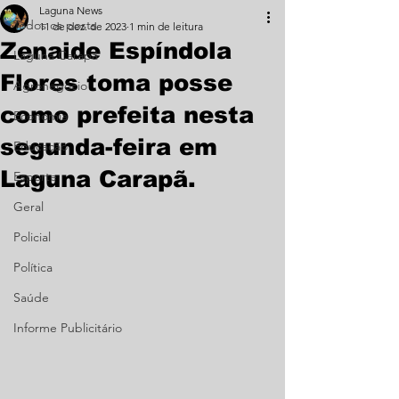
Laguna News
Todos os posts
11 de dez. de 2023
1 min de leitura
Zenaide Espíndola
Laguna Carapã
Flores toma posse
Agronegócio
como prefeita nesta
Economia
segunda-feira em
Educação
Laguna Carapã.
Esporte
Geral
Policial
Política
Saúde
Informe Publicitário