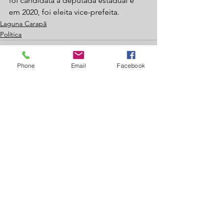
foi candidata a deputada estadual e 
em 2020, foi eleita vice-prefeita.
Laguna Carapã
Política
Phone
Email
Facebook
Ver tudo
Posts recentes