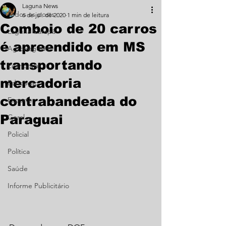
Laguna News
Todos os posts
6 de jul. de 2020
1 min de leitura
Comboio de 20 carros
Laguna Carapã
é apreendido em MS
Agronegócio
transportando
Economia
mercadoria
Educação
contrabandeada do
Esporte
Paraguai
Geral
Policial
Política
Saúde
Informe Publicitário