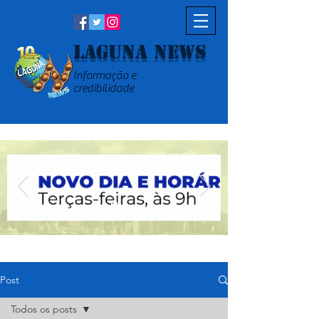
Laguna News
Informação e
credibilidade
Post
Todos os posts