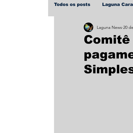
Todos os posts
Laguna Car
Laguna News
20 d
Policial
Política
Sa
Comitê
pagamen
Simples