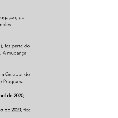
rogação, por 
mples 
, faz parte do 
s. A mudança 
ma Gerador do 
e Programa 
ril de 2020
, 
io de 2020
, fica 