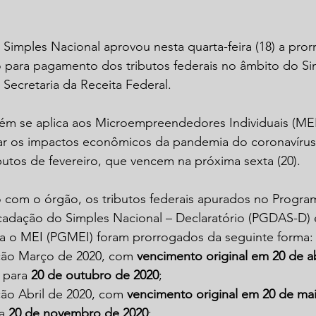
imples Nacional aprovou nesta quarta-feira (18) a pror
o para pagamento dos tributos federais no âmbito do Si
 Secretaria da Receita Federal.
m se aplica aos Microempreendedores Individuais (MEI)
ar os impactos econômicos da pandemia do coronavíru
ibutos de fevereiro, que vencem na próxima sexta (20).
 com o órgão, os tributos federais apurados no Progra
adação do Simples Nacional – Declaratório (PGDAS-D) 
 o MEI (PGMEI) foram prorrogados da seguinte forma:
ção Março de 2020, com 
vencimento original em 20 de ab
 para 
20 de outubro de 2020
;
ão Abril de 2020, com 
vencimento original em 20 de ma
a 
20 de novembro de 2020
; 