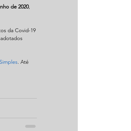
unho de 2020
, 
tos da Covid-19
 adotados 
Simples
. Até 