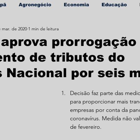
apã
Agronegócio
Economia
Educação
e mar. de 2020
1 min de leitura
úde
Informe Publicitário
 aprova prorrogação
to de tributos do
 Nacional por seis 
Decisão faz parte das medi
para proporcionar mais tran
empresas por conta da pan
coronavírus. Medida não val
de fevereiro.