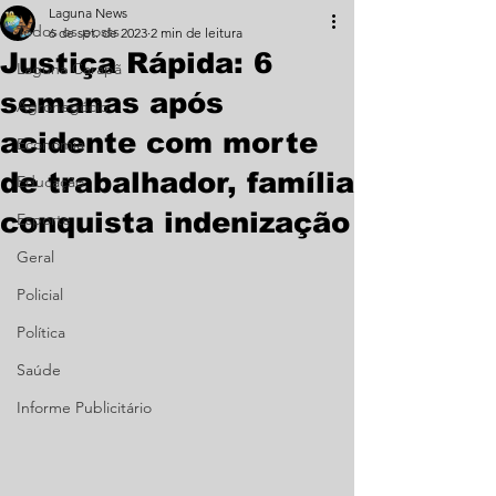
Laguna News
Todos os posts
6 de set. de 2023
2 min de leitura
Justiça Rápida: 6
Laguna Carapã
semanas após
Agronegócio
acidente com morte
Economia
de trabalhador, família
Educação
conquista indenização
Esporte
Geral
Policial
Política
Saúde
Informe Publicitário