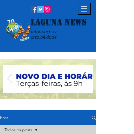
Laguna News
Informação e
credibilidade
Post
Todos os posts