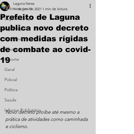
Laguna News
Todos os posts
14 de jan. de 2021
1 min de leitura
Prefeito de Laguna
Laguna Carapã
publica novo decreto
Agronegócio
com medidas rígidas
Economia
de combate ao covid-
Educação
19
Esporte
Geral
Policial
Política
Saúde
Informe Publicitário
Novo decreto proíbe até mesmo a 
prática de atividades como caminhada 
e ciclismo.