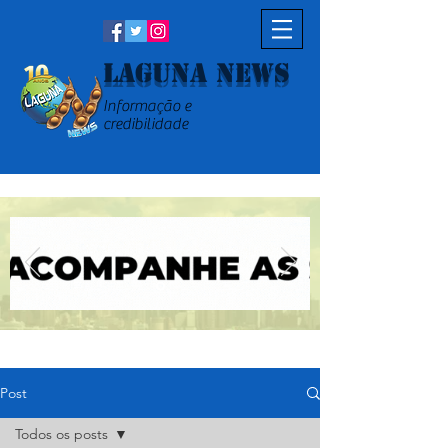
Laguna News
Informação e
credibilidade
Post
Todos os posts