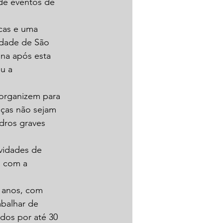
de eventos de 
cas e uma 
idade de São 
ana após esta 
u a 
 organizem para 
nças não sejam 
dros graves 
vidades de 
o com a 
 anos, com 
balhar de 
ados por até 30 