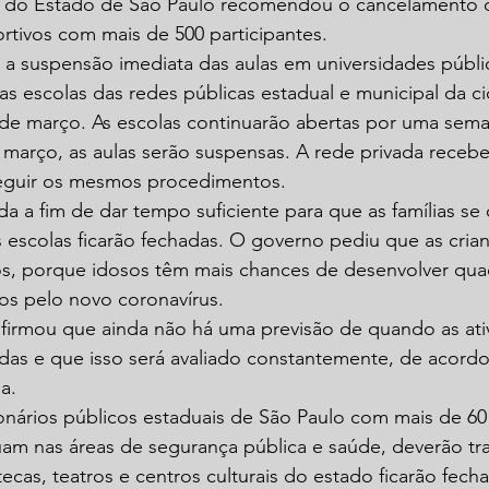
o do Estado de São Paulo recomendou o cancelamento 
portivos com mais de 500 participantes.
 suspensão imediata das aulas em universidades públi
s escolas das redes públicas estadual e municipal da c
6 de março. As escolas continuarão abertas por uma sem
e março, as aulas serão suspensas. A rede privada recebe
guir os mesmos procedimentos.
da a fim de dar tempo suficiente para que as famílias se
 escolas ficarão fechadas. O governo pediu que as cria
s, porque idosos têm mais chances de desenvolver qua
os pelo novo coronavírus.
afirmou que ainda não há uma previsão de quando as ati
das e que isso será avaliado constantemente, de acord
a.
onários públicos estaduais de São Paulo com mais de 60
am nas áreas de segurança pública e saúde, deverão tra
ecas, teatros e centros culturais do estado ficarão fech