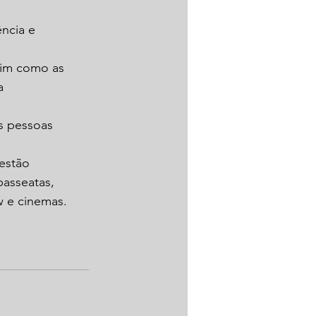
ncia e 
sim como as 
a 
as pessoas 
estão 
passeatas, 
w e cinemas.