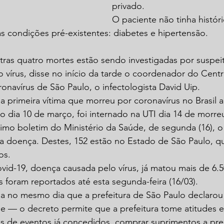
privado.
O paciente não tinha histór
s condições pré-existentes: diabetes e hipertensão.
tras quatro mortes estão sendo investigadas por suspei
 vírus, disse no início da tarde o coordenador do Cent
navírus de São Paulo, o infectologista David Uip.
 primeira vítima que morreu por coronavírus no Brasil 
o dia 10 de março, foi internado na UTI dia 14 de morreu
mo boletim do Ministério da Saúde, de segunda (16), o 
a doença. Destes, 152 estão no Estado de São Paulo, q
os.
id-19, doença causada pelo vírus, já matou mais de 6.
s foram reportados até esta segunda-feira (16/03).
da no mesmo dia que a prefeitura de São Paulo declarou
e — o decreto permite que a prefeitura tome atitudes e
s de eventos já concedidos, comprar suprimentos a preç