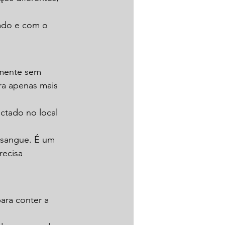
ado e com o 
amente sem 
ra apenas mais 
ctado no local 
 sangue. É um 
recisa 
ra conter a 