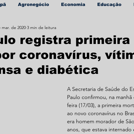
apã
Agronegócio
Economia
Educação
e mar. de 2020
3 min de leitura
úde
Informe Publicitário
lo registra primeira
or coronavírus, víti
nsa e diabética
A Secretaria de Saúde do E
Paulo confirmou, na manhã 
feira (17/03), a primeira mor
ao novo coronavírus no Bras
era homem morador de São 
anos, que estava internado