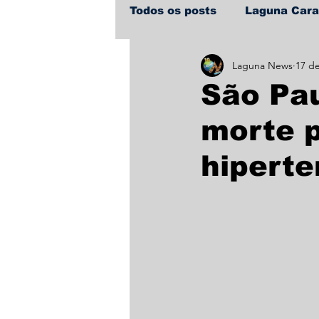
Todos os posts
Laguna Car
Laguna News
17 d
Policial
Política
Sa
São Pau
morte p
hiperte