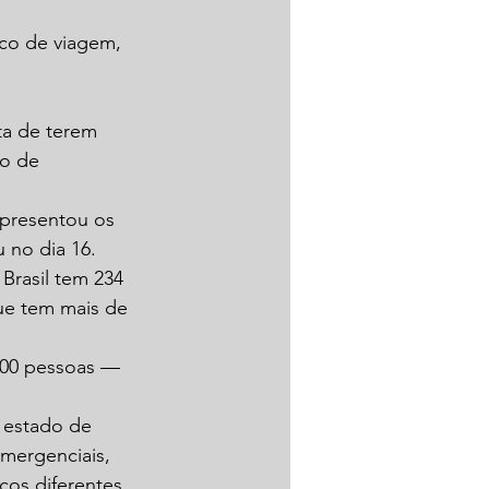
ico de viagem, 
ta de terem 
ro de 
apresentou os 
 no dia 16.
Brasil tem 234 
ue tem mais de 
500 pessoas — 
 estado de 
mergenciais, 
os diferentes, 