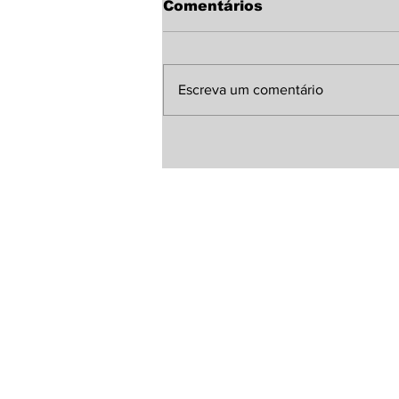
Comentários
Escreva um comentário
Programa “Sorrindo no
Campo” leva
atendimento
odontológico gratuito à
população de Laguna
Carapã