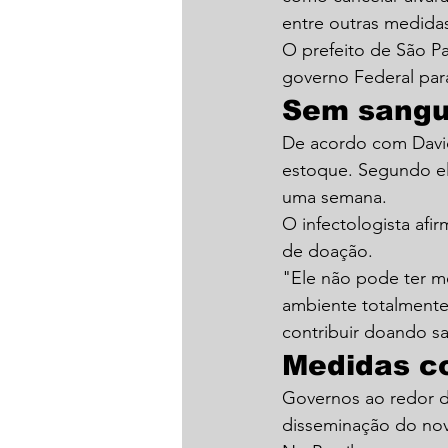
entre outras medida
O prefeito de São P
governo Federal par
Sem sang
De acordo com David
estoque. Segundo el
uma semana.
O infectologista afi
de doação.
"Ele não pode ter m
ambiente totalmente 
contribuir doando s
Medidas co
Governos ao redor d
disseminação do nov