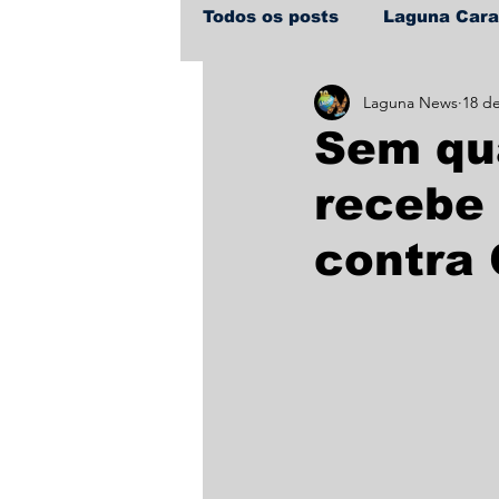
Todos os posts
Laguna Car
Laguna News
18 de
Policial
Política
Sa
Sem qua
recebe 
contra 