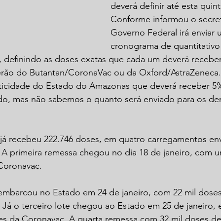
deverá definir até esta quinta
Conforme informou o secret
Governo Federal irá enviar
cronograma de quantitativo
, definindo as doses exatas que cada um deverá receber
serão do Butantan/CoronaVac ou da Oxford/AstraZeneca.
icidade do Estado do Amazonas que deverá receber 5%
ado, mas não sabemos o quanto será enviado para os de
já recebeu 222.746 doses, em quatro carregamentos env
 A primeira remessa chegou no dia 18 de janeiro, com u
 Coronavac.
mbarcou no Estado em 24 de janeiro, com 22 mil doses
. Já o terceiro lote chegou ao Estado em 25 de janeiro,
es da Coronavac. A quarta remessa com 32 mil doses de 