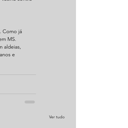
s. Como já 
 em MS.
 aldeias, 
 anos e 
Ver tudo