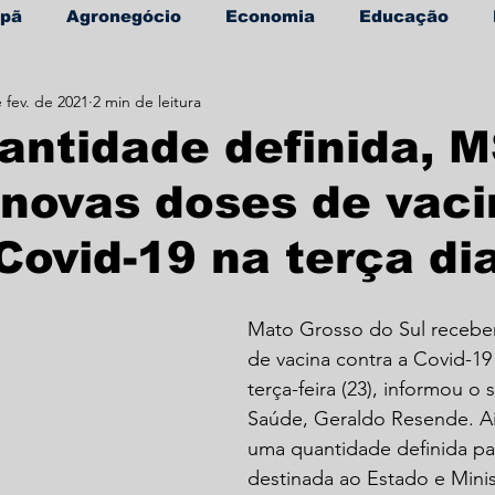
apã
Agronegócio
Economia
Educação
 fev. de 2021
2 min de leitura
úde
Informe Publicitário
ntidade definida, 
novas doses de vaci
Covid-19 na terça di
Mato Grosso do Sul recebe
de vacina contra a Covid-19
terça-feira (23), informou o 
Saúde, Geraldo Resende. A
uma quantidade definida par
destinada ao Estado e Minis