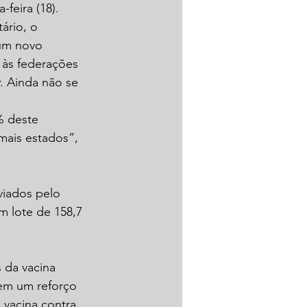
-feira (18).
ário, o 
 um novo 
 às federações 
. Ainda não se 
 deste 
mais estados”, 
iados pelo 
m lote de 158,7 
 da vacina 
 em um reforço 
vacina contra 