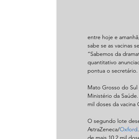
entre hoje e amanhã
sabe se as vacinas 
“Sabemos da dramat
quantitativo anunci
pontua o secretário.
Mato Grosso do Sul 
Ministério da Saúde.
mil doses da vacina
O segundo lote dese
AstraZeneca/
Oxford
de mais 10,2 mil dos