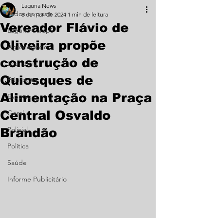
Laguna News
Todos os posts
6 de mar. de 2024
1 min de leitura
Vereador Flávio de
Laguna Carapã
Oliveira propõe
Agronegócio
construção de
Economia
Quiosques de
Educação
Alimentação na Praça
Esporte
Central Osvaldo
Geral
Policial
Brandão
Política
Saúde
Informe Publicitário