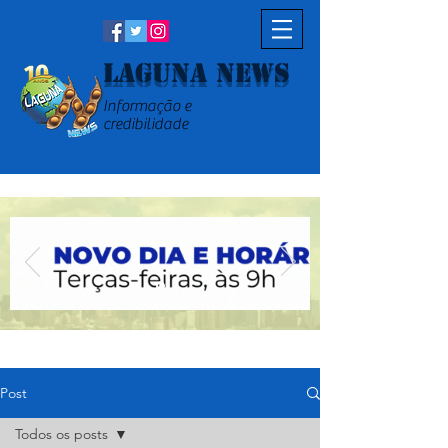
Laguna News
Informação e
credibilidade
Post
Todos os posts