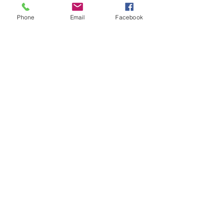
desenvolvimento econômico local.
Phone
Email
Facebook
Assessoria CMLC
Laguna Carapã
Política
Ver tudo
Posts recentes