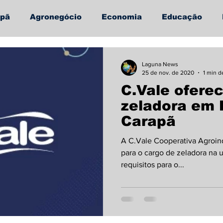
apã
Agronegócio
Economia
Educação
úde
Informe Publicitário
Laguna News
25 de nov. de 2020
1 min d
C.Vale ofere
zeladora em
Carapã
A C.Vale Cooperativa Agroind
para o cargo de zeladora na
requisitos para o...