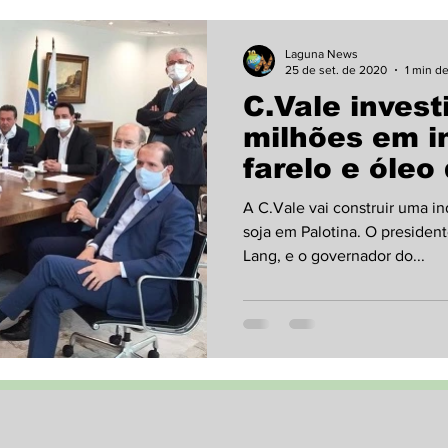
Laguna News
25 de set. de 2020
1 min de
C.Vale invest
milhões em i
farelo e óleo
A C.Vale vai construir uma i
soja em Palotina. O president
Lang, e o governador do...