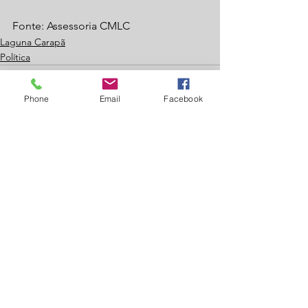
Fonte: Assessoria CMLC
Laguna Carapã
Política
Phone
Email
Facebook
Ver tudo
Posts recentes