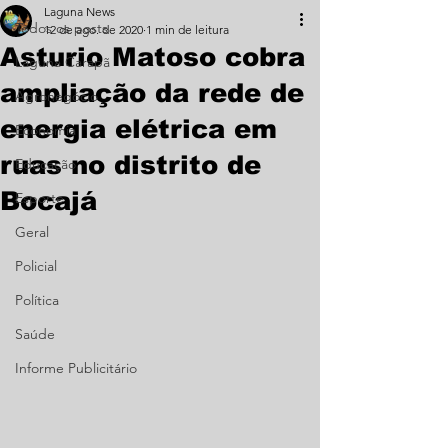
Laguna News
Todos os posts
12 de ago. de 2020
1 min de leitura
Asturio Matoso cobra
Laguna Carapã
ampliação da rede de
Agronegócio
energia elétrica em
Economia
ruas no distrito de
Educação
Bocajá
Esporte
Geral
Policial
Política
Saúde
Informe Publicitário