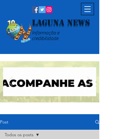
Laguna News
Informação e
credibilidade
Post
Todos os posts