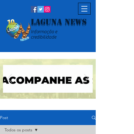
Laguna News
Informação e
credibilidade
Post
Todos os posts