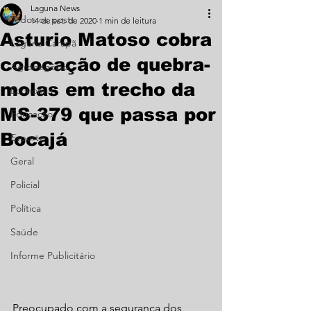
Laguna News
Todos os posts
14 de set. de 2020
1 min de leitura
Asturio Matoso cobra
Laguna Carapã
colocação de quebra-
Agronegócio
molas em trecho da
Economia
MS-379 que passa por
Educação
Bocajá
Esporte
Geral
Policial
Política
Saúde
Informe Publicitário
Preocupado com a segurança dos 