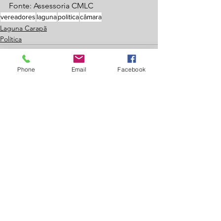
Fonte: Assessoria CMLC
vereadores
laguna
politica
câmara
Laguna Carapã
Política
Phone
Email
Facebook
Ver tudo
Posts recentes