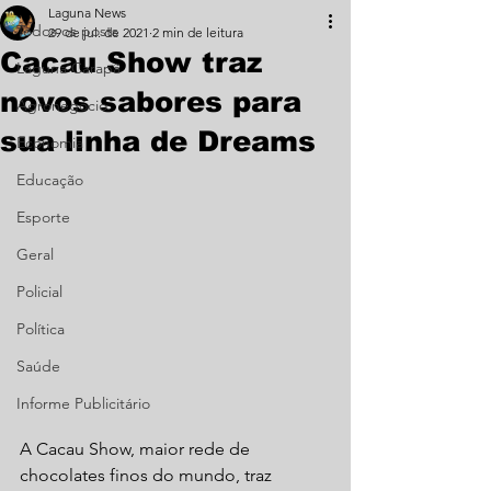
Laguna News
Todos os posts
29 de jul. de 2021
2 min de leitura
Cacau Show traz
Laguna Carapã
novos sabores para
Agronegócio
sua linha de Dreams
Economia
Educação
Esporte
Geral
Policial
Política
Saúde
Informe Publicitário
A Cacau Show, maior rede de 
chocolates finos do mundo, traz 