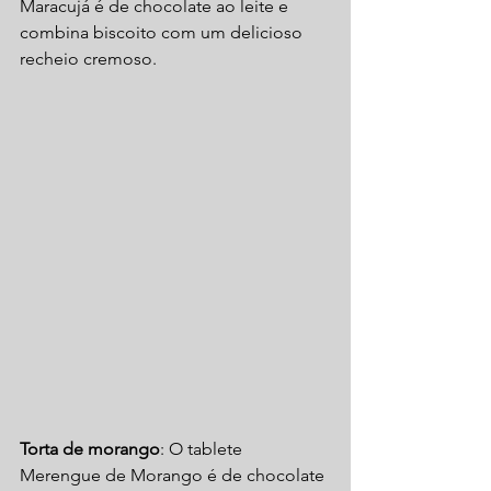
Maracujá é de chocolate ao leite e 
combina biscoito com um delicioso 
recheio cremoso. 
Torta de morango
: O tablete 
Merengue de Morango é de chocolate 