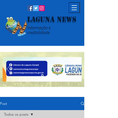
Laguna News
Informação e
credibilidade
Post
Todos os posts