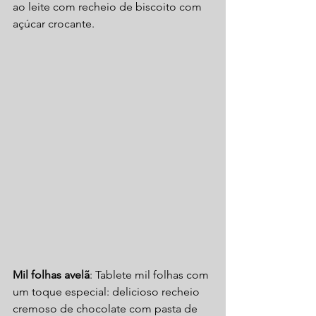
ao leite com recheio de biscoito com 
açúcar crocante.
Mil folhas avelã
: Tablete mil folhas com 
um toque especial: delicioso recheio 
cremoso de chocolate com pasta de 