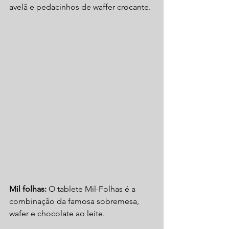
avelã e pedacinhos de waffer crocante.
Mil folhas: 
O tablete Mil-Folhas é a 
combinação da famosa sobremesa, 
wafer e chocolate ao leite.