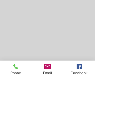
Phone
Email
Facebook
Petit Gâteau
: O tablete Petit Gâteau 
combina chocolate ao leite com 
recheio cremoso.