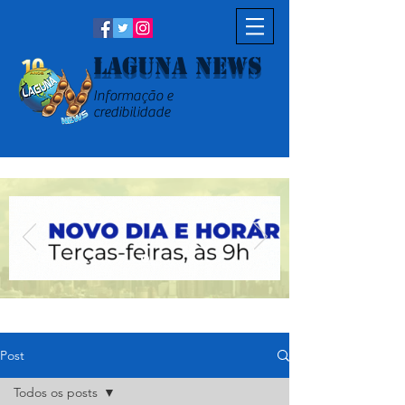
Laguna News
Informação e
credibilidade
Post
Todos os posts