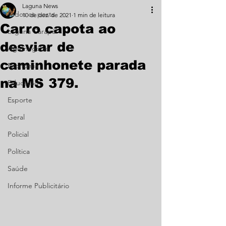
Laguna News
Todos os posts
10 de dez. de 2021
1 min de leitura
Carro capota ao
Laguna Carapã
desviar de
Agronegócio
caminhonete parada
Economia
na MS 379.
Educação
Esporte
Geral
Policial
Política
Saúde
Informe Publicitário