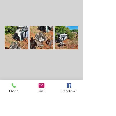
Phone
Email
Facebook
https://video.wixstatic.com/video/279695_31a
14e8606ce41d09fabef608f5af831/360p/mp4/fil
e.mp4