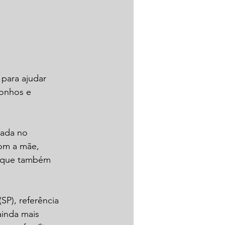
 para ajudar 
onhos e 
nada no 
com a mãe, 
, que também 
SP), referência 
inda mais 