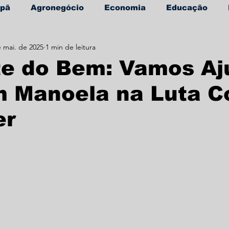
apã
Agronegócio
Economia
Educação
 mai. de 2025
1 min de leitura
úde
Informe Publicitário
te do Bem: Vamos Aj
m Manoela na Luta C
er