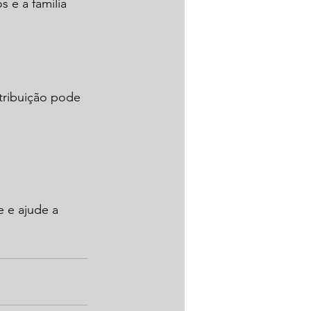
 e a família 
tribuição pode 
 e ajude a 