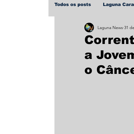
Todos os posts
Laguna Car
Laguna News
31 de
Policial
Política
Sa
Corren
a Jove
o Cânc