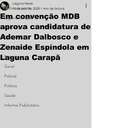
Laguna News
Todos os posts
14 de set. de 2020
1 min de leitura
Em convenção MDB
Laguna Carapã
aprova candidatura de
Agronegócio
Ademar Dalbosco e
Economia
Zenaide Espíndola em
Educação
Laguna Carapã
Esporte
Geral
Policial
Política
Saúde
Informe Publicitário