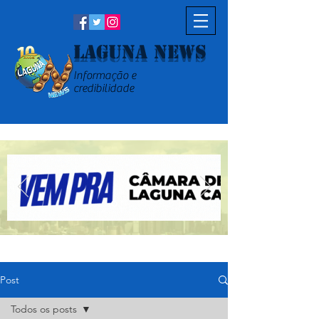
Laguna News
Informação e
credibilidade
Post
Todos os posts