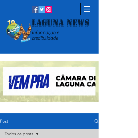
Laguna News
Informação e
credibilidade
Post
Todos os posts