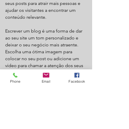
seus posts para atrair mais pessoas e 
ajudar os visitantes a encontrar um 
conteúdo relevante. 
Escrever um blog é uma forma de dar 
ao seu site um tom personalizado e 
deixar o seu negócio mais atraente. 
Escolha uma ótima imagem para 
colocar no seu post ou adicione um 
vídeo para chamar a atenção dos seus 
visitantes. Está pronto para começar? 
Crie um novo post agora.  
Phone
Email
Facebook
Ver tudo
Posts recentes