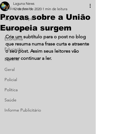
Laguna News
Todos os posts
12 de fev. de 2020
1 min de leitura
Provas sobre a União
Laguna Carapã
Europeia surgem
Agronegócio
Crie um subtítulo para o post no blog 
Economia
que resuma numa frase curta e atraente 
Educação
o seu post. Assim seus leitores vão 
querer continuar a ler.
Esporte
Geral
Policial
Política
Saúde
Informe Publicitário