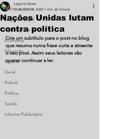
Laguna News
Todos os posts
12 de fev. de 2020
1 min de leitura
Nações Unidas lutam
Laguna Carapã
contra política
Agronegócio
Crie um subtítulo para o post no blog 
Economia
que resuma numa frase curta e atraente 
Educação
o seu post. Assim seus leitores vão 
querer continuar a ler. 
Esporte
Geral
Policial
Política
Saúde
Informe Publicitário