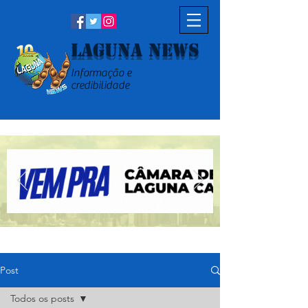
Laguna News
Informação e
credibilidade
Post
Todos os posts