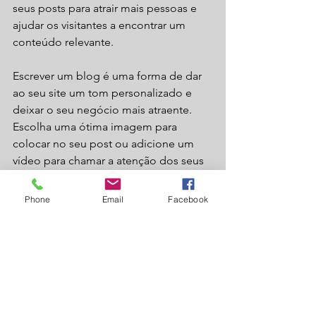
seus posts para atrair mais pessoas e 
ajudar os visitantes a encontrar um 
conteúdo relevante. 
Escrever um blog é uma forma de dar 
ao seu site um tom personalizado e 
deixar o seu negócio mais atraente. 
Escolha uma ótima imagem para 
colocar no seu post ou adicione um 
vídeo para chamar a atenção dos seus 
visitantes. Está pronto para começar? 
Crie um novo post agora. 
Phone
Email
Facebook
Ver tudo
Posts recentes