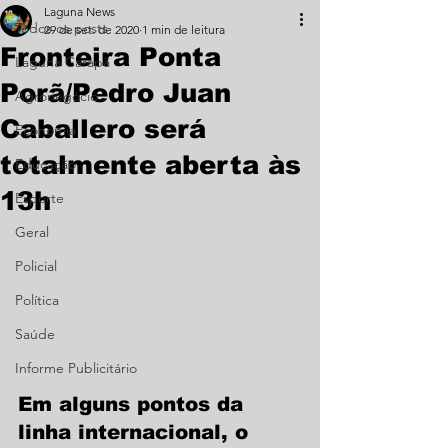
Laguna News
Todos os posts
29 de set. de 2020
1 min de leitura
Fronteira Ponta
Laguna Carapã
Porã/Pedro Juan
Agronegócio
Caballero será
Economia
totalmente aberta às
Educação
13h
Esporte
Geral
Policial
Política
Saúde
Informe Publicitário
Em alguns pontos da 
linha internacional, o 