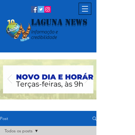
Laguna News
Informação e
credibilidade
Post
Todos os posts