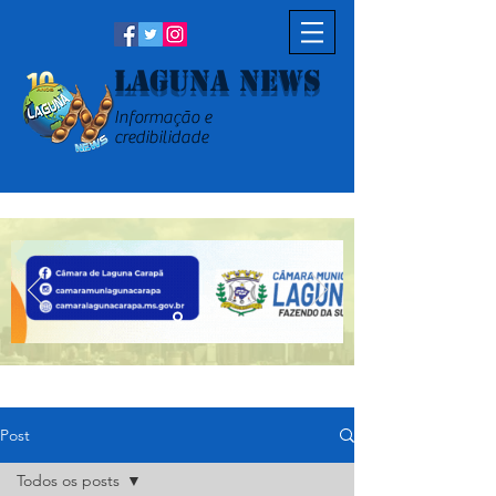
Laguna News
Informação e
credibilidade
Post
Todos os posts