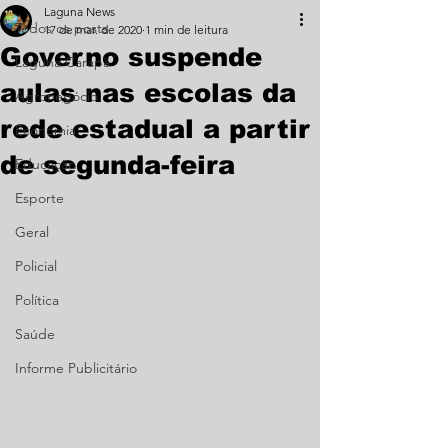
Laguna News
Todos os posts
17 de mar. de 2020
1 min de leitura
Governo suspende
Laguna Carapã
aulas nas escolas da
Agronegócio
rede estadual a partir
Economia
de segunda-feira
Educação
Esporte
Geral
Policial
Política
Saúde
Informe Publicitário