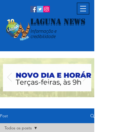
Laguna News
Informação e
credibilidade
Post
Todos os posts