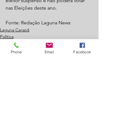
eleitor suspenso e não poderá votar 
nas Eleições deste ano.
Fonte: Redação Laguna News
Laguna Carapã
Política
Phone
Email
Facebook
Ver tudo
Posts recentes