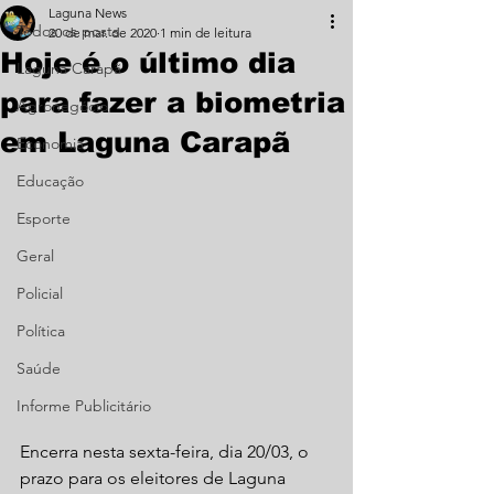
Laguna News
Todos os posts
20 de mar. de 2020
1 min de leitura
Hoje é o último dia
Laguna Carapã
para fazer a biometria
Agronegócio
em Laguna Carapã
Economia
Educação
Esporte
Geral
Policial
Política
Saúde
Informe Publicitário
Encerra nesta sexta-feira, dia 20/03, o 
prazo para os eleitores de Laguna 