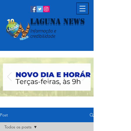
Laguna News
Informação e
credibilidade
Post
Todos os posts