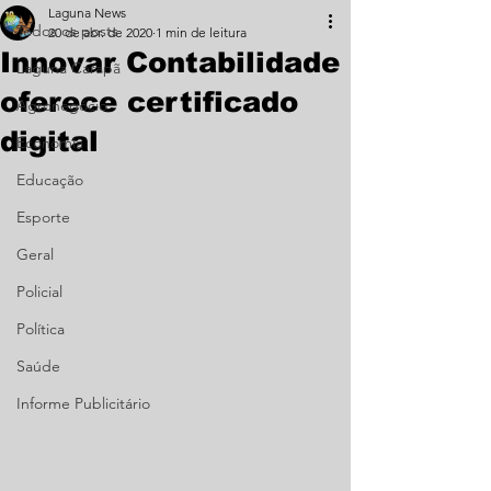
Laguna News
Todos os posts
20 de abr. de 2020
1 min de leitura
Innovar Contabilidade
Laguna Carapã
oferece certificado
Agronegócio
digital
Economia
Educação
Esporte
Geral
Policial
Política
Saúde
Informe Publicitário