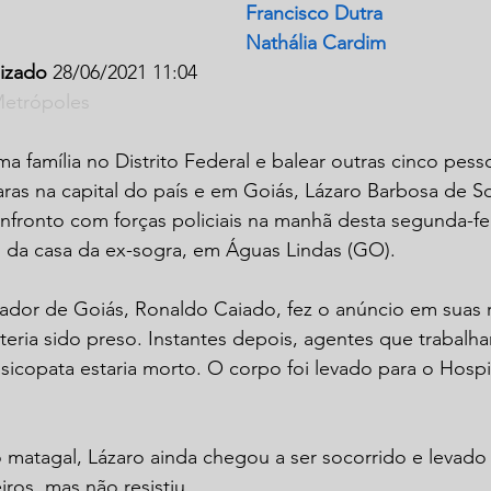
Francisco Dutra
Nathália Cardim
lizado 
28/06/2021 11:04
Metrópoles
a família no Distrito Federal e balear outras cinco pess
ras na capital do país e em Goiás, Lázaro Barbosa de So
nfronto com forças policiais na manhã desta segunda-fei
 da casa da ex-sogra, em Águas Lindas (GO).
ador de Goiás, Ronaldo Caiado, fez o anúncio em suas r
r teria sido preso. Instantes depois, agentes que trabalh
icopata estaria morto. O corpo foi levado para o Hospi
matagal, Lázaro ainda chegou a ser socorrido e levado 
os, mas não resistiu. 