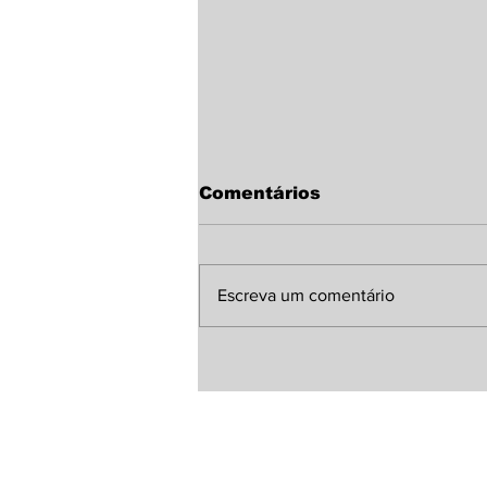
Comentários
Escreva um comentário
Sindicato Rural de
Laguna Carapã discute
melhorias para a MS-
380 com representante
da Agesul