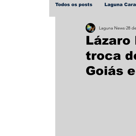
Todos os posts
Laguna Car
Laguna News
28 de
Policial
Política
Sa
Lázaro 
troca d
Goiás 