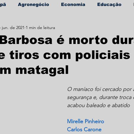
apã
Agronegócio
Economia
Educação
 jun. de 2021
1 min de leitura
úde
Informe Publicitário
Barbosa é morto du
e tiros com policiais
em matagal
O maníaco foi cercado por 
segurança e, durante troca d
acabou baleado e abatido
Mirelle Pinheiro
Carlos Carone