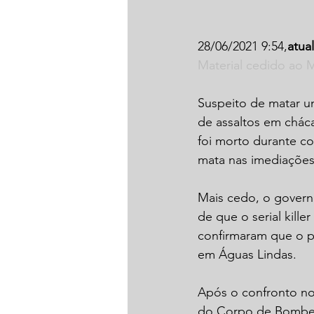
28/06/2021 9:54,
atua
Material cedido ao 
Suspeito de matar um
de assaltos em cháca
foi morto durante co
mata nas imediações
Mais cedo, o govern
de que o serial kille
confirmaram que o ps
em Águas Lindas.
Após o confronto no 
do Corpo de Bombeir