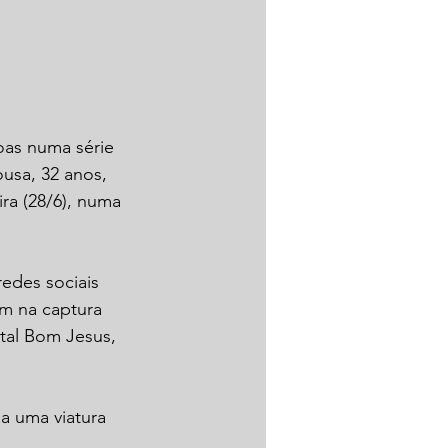
oas numa série 
usa, 32 anos, 
ra (28/6), numa 
edes sociais 
am na captura 
tal Bom Jesus, 
a uma viatura 