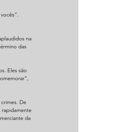
r vocês”.
aplaudidos na 
término das 
s. Eles são 
comemorar”, 
 crimes. De 
s rapidamente 
omerciante da 