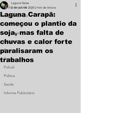
Laguna News
Todos os posts
2 de out. de 2020
2 min de leitura
Laguna Carapã:
Laguna Carapã
começou o plantio da
Agronegócio
soja, mas falta de
Economia
chuvas e calor forte
Educação
paralisaram os
Esporte
trabalhos
Geral
Policial
Política
Saúde
Informe Publicitário