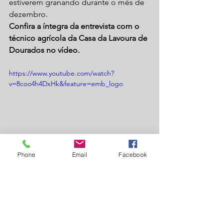
estiverem granando durante o mês de 
dezembro.
Confira a íntegra da entrevista com o 
técnico agrícola da Casa da Lavoura de 
Dourados no vídeo.
https://www.youtube.com/watch?
v=8coo4h4DxHk&feature=emb_logo
Phone
Email
Facebook
Por:
 Guilherme Dorigatti
Fonte:
 Notícias Agrícolas