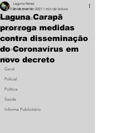
Laguna News
Todos os posts
26 de mar. de 2021
1 min de leitura
Laguna Carapã
Laguna Carapã
prorroga medidas
Agronegócio
contra disseminação
Economia
do Coronavírus em
Educação
novo decreto
Esporte
Geral
Policial
Política
Saúde
Informe Publicitário