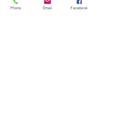
(quinta-feira). Nessa data a Unidade 
Básica de Saúde funcionará das 7:00h 
Phone
Email
Facebook
às 11:00h.
Laguna Carapã
Ver tudo
Posts recentes