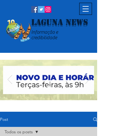
Laguna News
Informação e
credibilidade
Post
Todos os posts