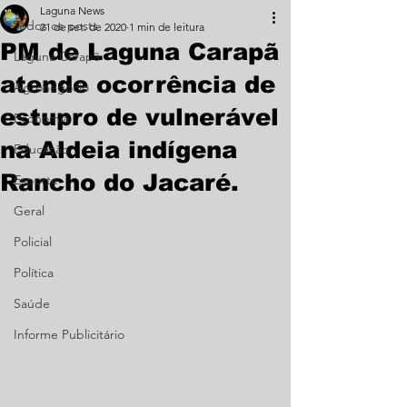
Laguna News
Todos os posts
21 de set. de 2020
1 min de leitura
PM de Laguna Carapã
Laguna Carapã
atende ocorrência de
Agronegócio
estupro de vulnerável
Economia
na Aldeia indígena
Educação
Rancho do Jacaré.
Esporte
Geral
Policial
Política
Saúde
Informe Publicitário