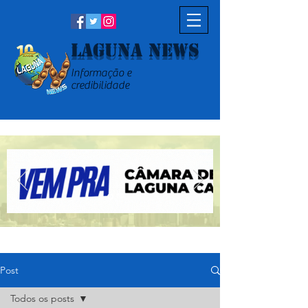
Laguna News
Informação e
credibilidade
Post
Todos os posts