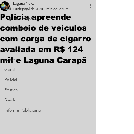
Laguna News
Todos os posts
10 de ago. de 2020
1 min de leitura
Polícia apreende
Laguna Carapã
comboio de veículos
Agronegócio
com carga de cigarro
Economia
avaliada em R$ 124
Educação
mil e Laguna Carapã
Esporte
Geral
Policial
Política
Saúde
Informe Publicitário