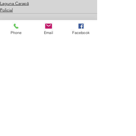
Laguna Carapã
Policial
Phone
Email
Facebook
Ver tudo
Posts recentes