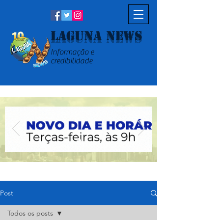
Laguna News
Informação e
credibilidade
Post
Todos os posts