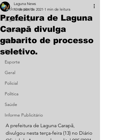
Laguna News
Todos os posts
13 de abr. de 2021
1 min de leitura
Prefeitura de Laguna
Laguna Carapã
Carapã divulga
Agronegócio
gabarito de processo
Economia
seletivo.
Educação
Esporte
Geral
Policial
Política
Saúde
Informe Publicitário
A prefeitura de Laguna Carapã, 
divulgou nesta terça-feira (13) no Diário 