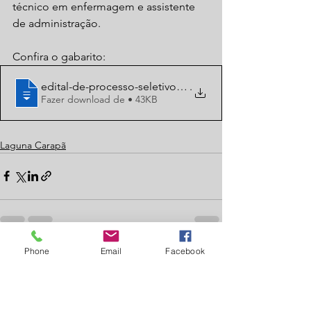
técnico em enfermagem e assistente 
de administração.
Confira o gabarito: 
edital-de-processo-seletivo-simplificado
.
Fazer download de • 43KB
Laguna Carapã
Phone
Email
Facebook
Ver tudo
Posts recentes