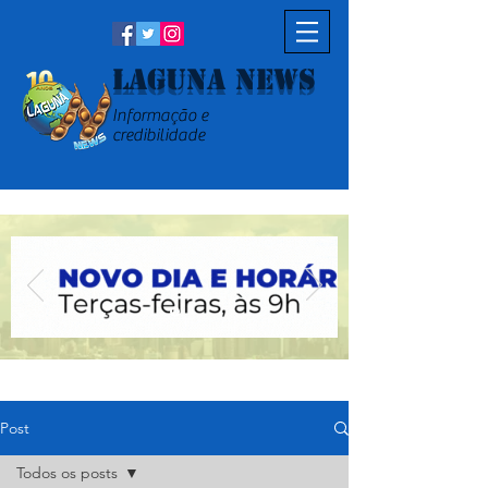
Laguna News
Informação e
credibilidade
Post
Todos os posts