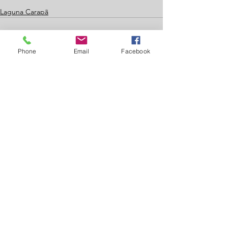
Laguna Carapã
Phone
Email
Facebook
Ver tudo
Posts recentes