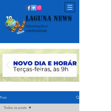
Laguna News
Informação e
credibilidade
Post
Todos os posts