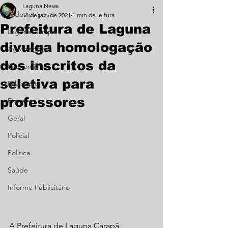
Laguna News
Todos os posts
18 de jan. de 2021
1 min de leitura
Prefeitura de Laguna
Laguna Carapã
divulga homologação
Agronegócio
dos inscritos da
Economia
seletiva para
Educação
professores
Esporte
Geral
Policial
Política
Saúde
Informe Publicitário
A Prefeitura de Laguna Carapã 