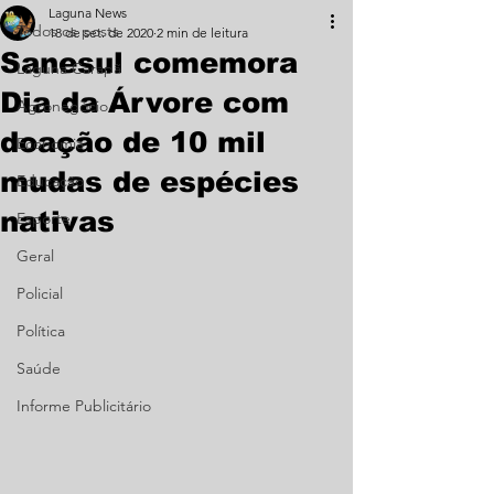
Laguna News
Todos os posts
18 de set. de 2020
2 min de leitura
Sanesul comemora
Laguna Carapã
Dia da Árvore com
Agronegócio
doação de 10 mil
Economia
mudas de espécies
Educação
nativas
Esporte
Geral
Policial
Política
Saúde
Informe Publicitário