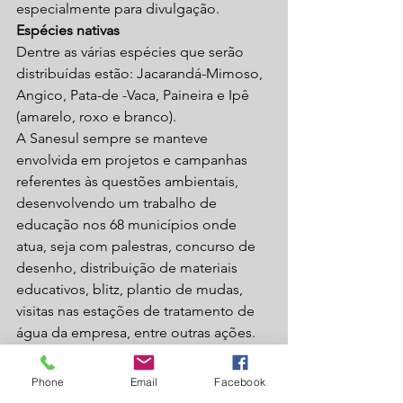
especialmente para divulgação.
Espécies nativas
Dentre as várias espécies que serão 
distribuídas estão: Jacarandá-Mimoso, 
Angico, Pata-de -Vaca, Paineira e Ipê 
(amarelo, roxo e branco).
A Sanesul sempre se manteve 
envolvida em projetos e campanhas 
referentes às questões ambientais, 
desenvolvendo um trabalho de 
educação nos 68 municípios onde 
atua, seja com palestras, concurso de 
desenho, distribuição de materiais 
educativos, blitz, plantio de mudas, 
visitas nas estações de tratamento de 
água da empresa, entre outras ações. 
Para a empresa, saneamento e 
preservação ambiental caminham 
Phone
Email
Facebook
juntos, e a melhor forma de 