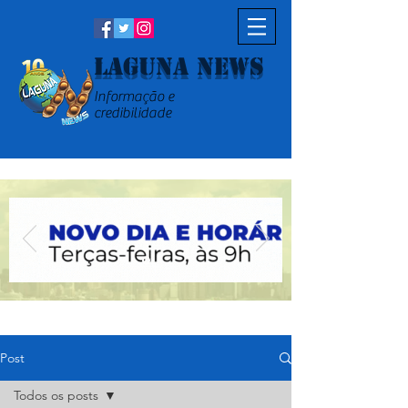
Laguna News
Informação e
credibilidade
Post
Todos os posts