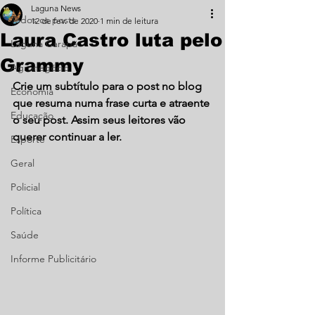
Laguna News
Todos os posts
12 de fev. de 2020
1 min de leitura
Laura Castro luta pelo
Laguna Carapã
Grammy
Agronegócio
Crie um subtítulo para o post no blog 
Economia
que resuma numa frase curta e atraente 
Educação
o seu post. Assim seus leitores vão 
querer continuar a ler.
Esporte
Geral
Policial
Política
Saúde
Informe Publicitário