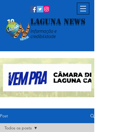
Laguna News
Informação e
credibilidade
Post
Todos os posts