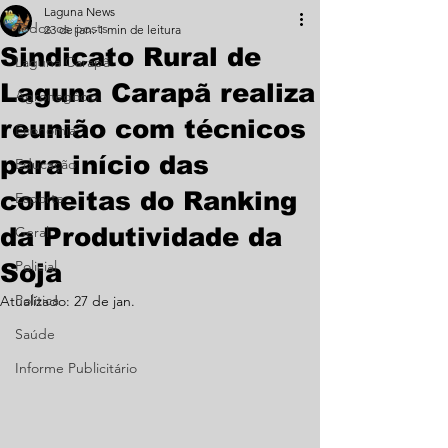
Laguna News
Todos os posts
23 de jan.
1 min de leitura
Sindicato Rural de
Laguna Carapã
Laguna Carapã realiza
Agronegócio
reunião com técnicos
Economia
para início das
Educação
colheitas do Ranking
Esporte
da Produtividade da
Geral
Policial
Soja
Política
Atualizado:
27 de jan.
Saúde
Informe Publicitário