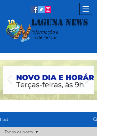
Laguna News
Informação e
credibilidade
Post
Todos os posts