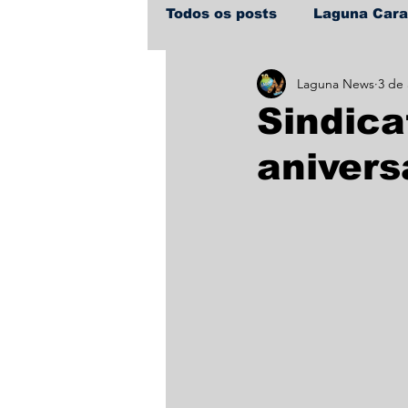
Todos os posts
Laguna Car
Laguna News
3 de
Policial
Política
Sa
Sindica
anivers