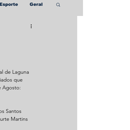
Esporte
Geral
ral de Laguna 
iados que 
e Agosto:
os Santos
urte Martins