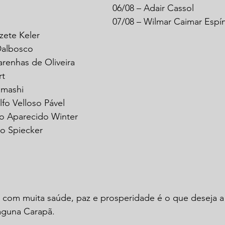
06/08 – Adair Cassol
07/08 – Wilmar Caimar Espí
zete Keler
Dalbosco
arenhas de Oliveira
rt
amashi
fo Velloso Pável
io Aparecido Winter
do Spiecker
, com muita saúde, paz e prosperidade é o que deseja a 
Laguna Carapã.