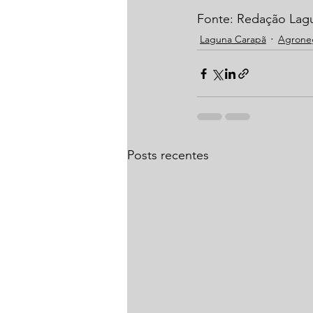
Fonte: Redação La
Laguna Carapã
Agrone
Posts recentes