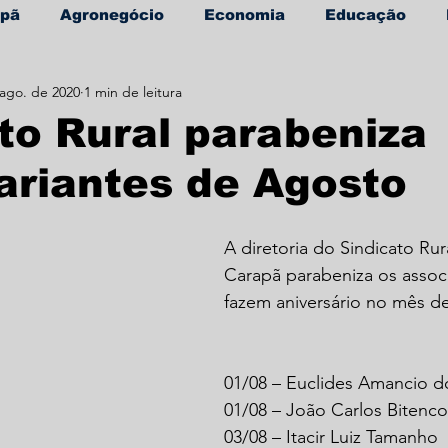
apã
Agronegócio
Economia
Educação
 ago. de 2020
1 min de leitura
úde
Informe Publicitário
to Rural parabeniza
ariantes de Agosto
A diretoria do Sindicato Ru
Carapã parabeniza os assoc
fazem aniversário no mês d
01/08 – Euclides Amancio d
01/08 – João Carlos Bitenco
03/08 – Itacir Luiz Tamanho