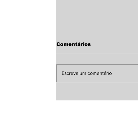
Comentários
Escreva um comentário
Sindicato Rural de
Laguna Carapã discute
melhorias para a MS-
380 com representante
da Agesul