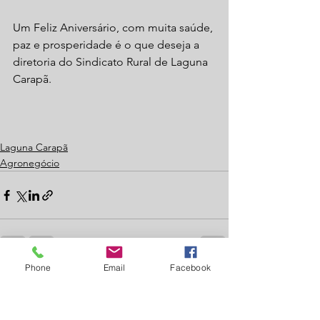
Um Feliz Aniversário, com muita saúde, 
paz e prosperidade é o que deseja a 
diretoria do Sindicato Rural de Laguna 
Carapã.
Laguna Carapã
Agronegócio
Phone
Email
Facebook
Ver tudo
Posts recentes