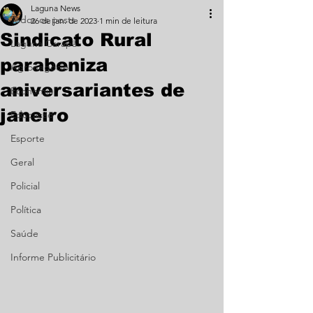
Laguna News
Todos os posts
26 de jan. de 2023
1 min de leitura
Sindicato Rural
Laguna Carapã
parabeniza
Agronegócio
aniversariantes de
Economia
janeiro
Educação
Esporte
Geral
Policial
Política
Saúde
Informe Publicitário