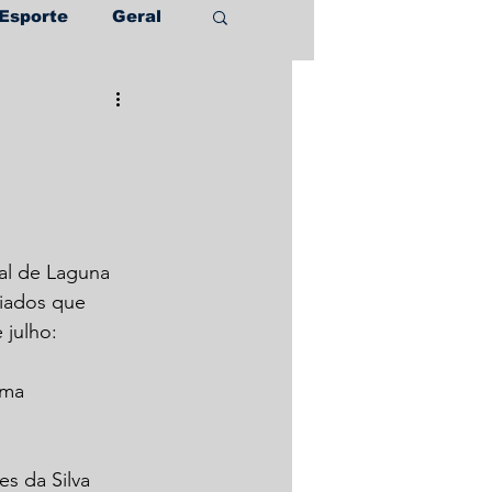
Esporte
Geral
ral de Laguna 
iados que 
 julho:
ima
es da Silva