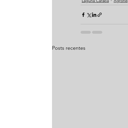
Laguna Carapã
Agrone
Posts recentes