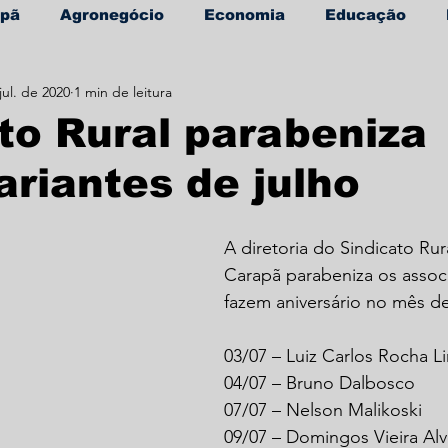
apã
Agronegócio
Economia
Educação
jul. de 2020
1 min de leitura
úde
Informe Publicitário
to Rural parabeniza
ariantes de julho
A diretoria do Sindicato Ru
Carapã parabeniza os assoc
fazem aniversário no mês de
03/07 – Luiz Carlos Rocha L
04/07 – Bruno Dalbosco
07/07 – Nelson Malikoski
09/07 – Domingos Vieira Alv