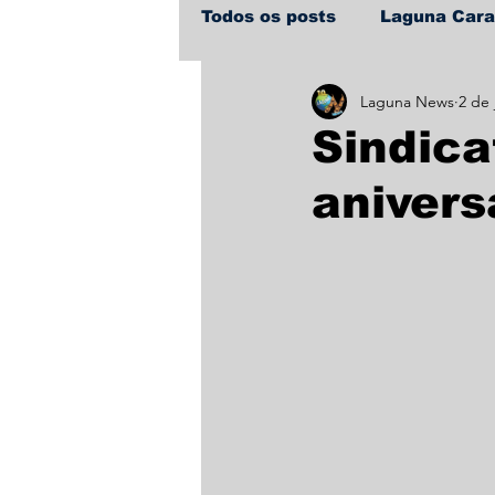
Todos os posts
Laguna Car
Laguna News
2 de 
Policial
Política
Sa
Sindica
anivers