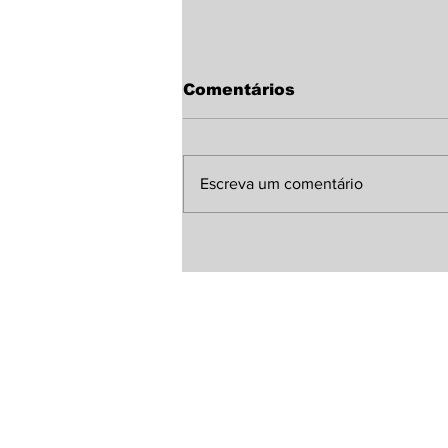
Comentários
Escreva um comentário
Sindicato Rural de
Laguna Carapã discute
melhorias para a MS-
380 com representante
da Agesul