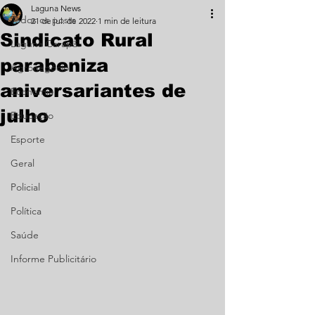
Laguna News
Todos os posts
21 de jul. de 2022
1 min de leitura
Sindicato Rural
Laguna Carapã
parabeniza
Agronegócio
aniversariantes de
Economia
julho
Educação
Esporte
Geral
Policial
Política
Saúde
Informe Publicitário