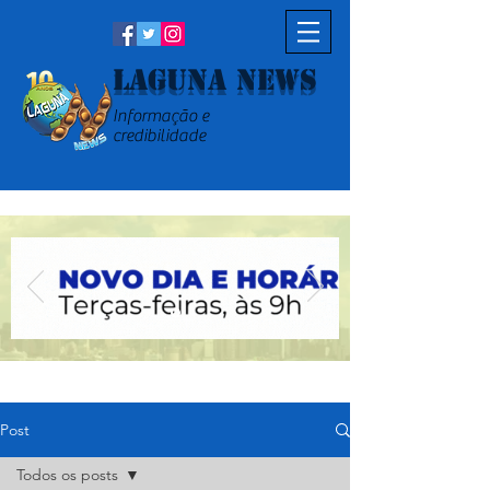
Laguna News
Informação e
credibilidade
Post
Todos os posts