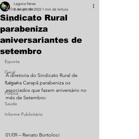
Laguna News
Todos os posts
2 de set. de 2022
1 min de leitura
Sindicato Rural
Laguna Carapã
parabeniza
Agronegócio
aniversariantes de
Economia
setembro
Educação
Esporte
Geral
A diretoria do Sindicato Rural de 
Policial
Laguna Carapã parabeniza os 
associados que fazem aniversário no 
Política
mês de Setembro:
Saúde
Informe Publicitário
01/09 – Renato Bortoloci