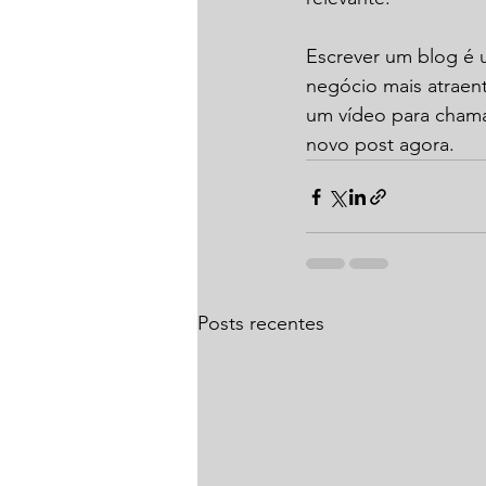
Escrever um blog é 
negócio mais atraen
um vídeo para chamar
novo post agora. 
Posts recentes