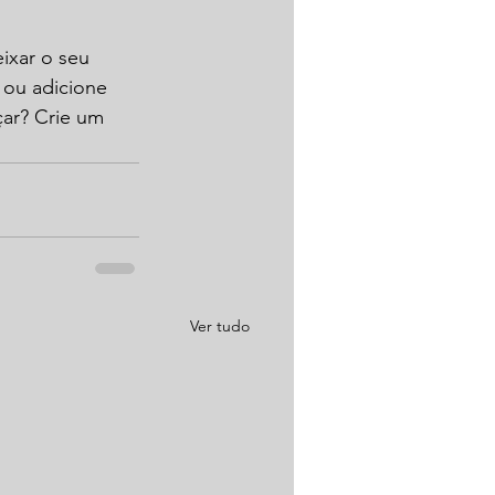
ixar o seu 
 ou adicione 
ar? Crie um 
Ver tudo