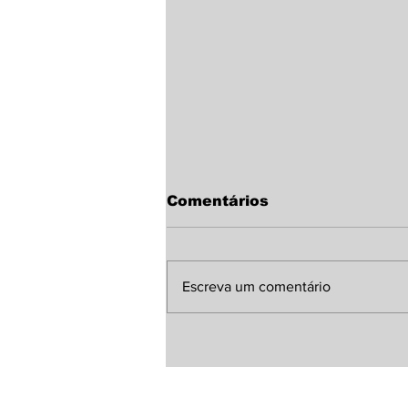
Comentários
Escreva um comentário
Temporal com rajadas
próximas de 70 km/h
provoca
destelhamentos, queda