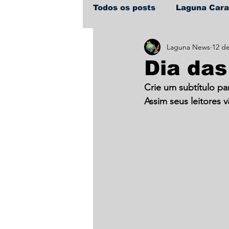
Todos os posts
Laguna Car
Laguna News
12 de
Policial
Política
Sa
Dia das
Crie um subtítulo pa
Assim seus leitores v