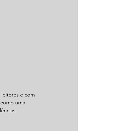
leitores e com 
so como uma 
ências, 