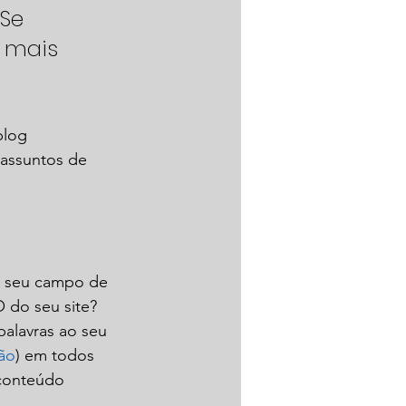
Se 
 mais 
blog 
 assuntos de 
m seu campo de 
O do seu site? 
palavras ao seu 
ão
) em todos 
 conteúdo 