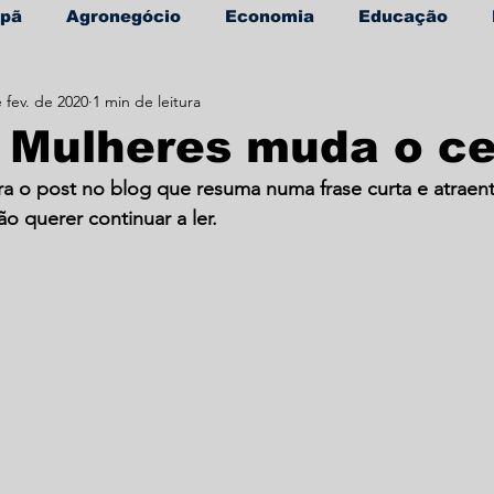
apã
Agronegócio
Economia
Educação
 fev. de 2020
1 min de leitura
úde
Informe Publicitário
 Mulheres muda o ce
ra o post no blog que resuma numa frase curta e atraent
ão querer continuar a ler.