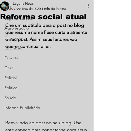
Laguna News
Todos os posts
12 de fev. de 2020
1 min de leitura
Reforma social atual
Laguna Carapã
Crie um subtítulo para o post no blog 
Agronegócio
que resuma numa frase curta e atraente 
Economia
o seu post. Assim seus leitores vão 
querer continuar a ler.
Educação
Esporte
Geral
Policial
Política
Saúde
Informe Publicitário
Bem-vindo ao post no seu blog. Use 
este espaço para conectar-se com seus 