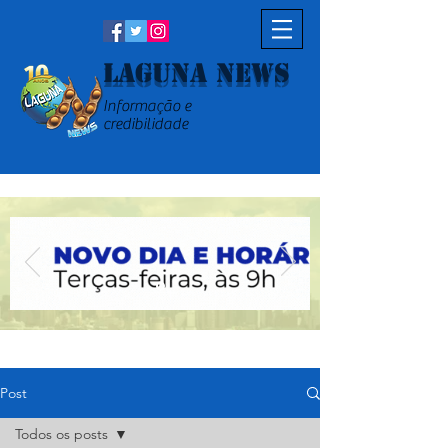
Laguna News
Informação e
credibilidade
Post
Todos os posts