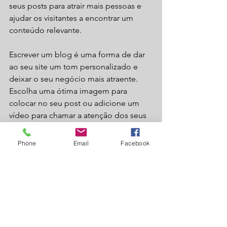
seus posts para atrair mais pessoas e 
ajudar os visitantes a encontrar um 
conteúdo relevante. 
Escrever um blog é uma forma de dar 
ao seu site um tom personalizado e 
deixar o seu negócio mais atraente. 
Escolha uma ótima imagem para 
colocar no seu post ou adicione um 
vídeo para chamar a atenção dos seus 
visitantes. Está pronto para começar? 
Crie um novo post agora. 
Phone
Email
Facebook
Ver tudo
Posts recentes