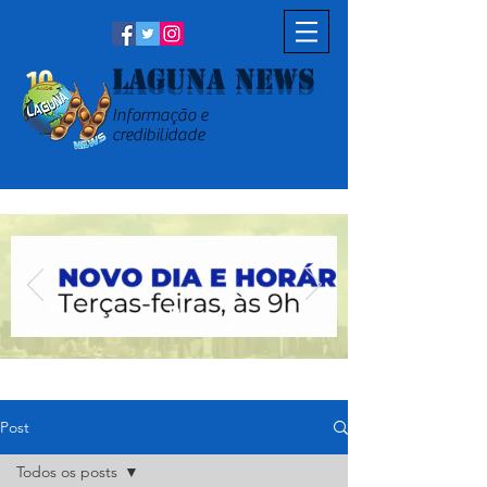
Laguna News
Informação e
credibilidade
Post
Todos os posts