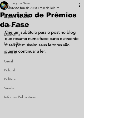
Laguna News
Todos os posts
12 de fev. de 2020
1 min de leitura
Previsão de Prêmios
Laguna Carapã
da Fase
Agronegócio
Crie um subtítulo para o post no blog 
Economia
que resuma numa frase curta e atraente 
Educação
o seu post. Assim seus leitores vão 
querer continuar a ler.
Esporte
Geral
Policial
Política
Saúde
Informe Publicitário