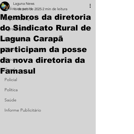
Laguna News
Todos os posts
16 de set. de 2025
2 min de leitura
Membros da diretoria
Laguna Carapã
do Sindicato Rural de
Agronegócio
Laguna Carapã
Economia
participam da posse
Educação
da nova diretoria da
Esporte
Famasul
Geral
Policial
Política
Saúde
Informe Publicitário