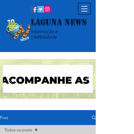
Laguna News
Informação e
credibilidade
Post
Todos os posts