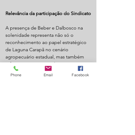
Relevância da participação do Sindicato
A presença de Beber e Dalbosco na 
solenidade representa não só o 
reconhecimento ao papel estratégico 
de Laguna Carapã no cenário 
agropecuário estadual, mas também 
reforça a importância da 
representatividade local dentro da 
Phone
Email
Facebook
Famasul, com voz ativa nas decisões 
que impactam diretamente os 
produtores rurais.