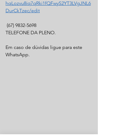
hqLozvu8iq7qRki1fQFwyS2YT3LVgJNL6
DurCkTzec/edit
 (67) 9832-5698 
TELEFONE DA PLENO.
Em caso de dúvidas ligue para este 
WhatsApp.