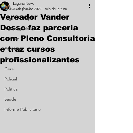
Laguna News
Todos os posts
23 de fev. de 2022
1 min de leitura
Vereador Vander
Laguna Carapã
Dosso faz parceria
Agronegócio
com Pleno Consultoria
Economia
e traz cursos
Educação
profissionalizantes
Esporte
Geral
Policial
Política
Saúde
Informe Publicitário