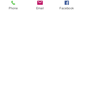
Phone
Email
Facebook
Laguna Carapã
Educação
Ver tudo
Posts recentes