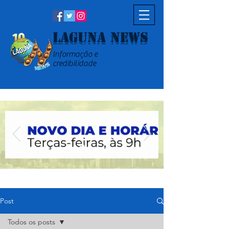
Laguna News
Informação e
credibilidade
Post
Todos os posts