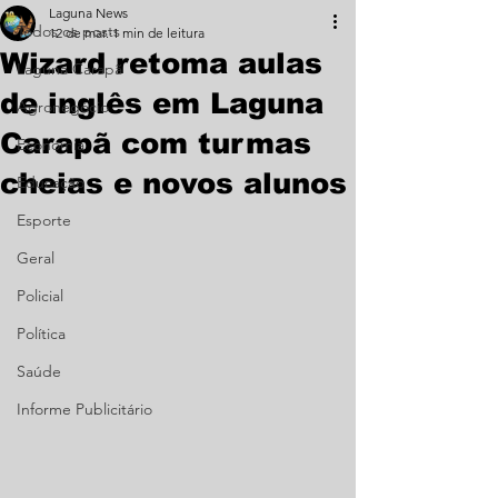
Laguna News
Todos os posts
12 de mar.
1 min de leitura
Wizard retoma aulas
Laguna Carapã
de inglês em Laguna
Agronegócio
Carapã com turmas
Economia
cheias e novos alunos
Educação
Esporte
Geral
Policial
Política
Saúde
Informe Publicitário