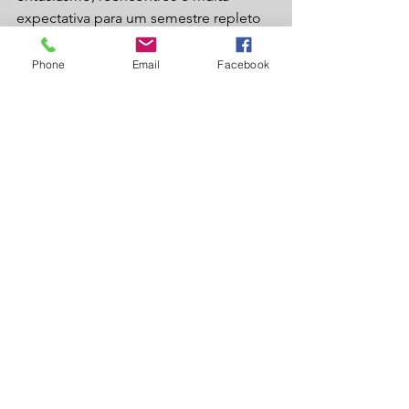
expectativa para um semestre repleto 
de descobertas e evolução.
Phone
Email
Facebook
📍 Wizard Laguna Carapã – Inglês de 
qualidade, na porta de casa.
Laguna Carapã
Informe Publicitário
Ver tudo
Posts recentes