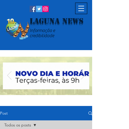
Laguna News
Informação e
credibilidade
Post
Todos os posts