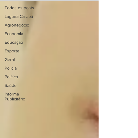
Todos os posts
Laguna Carapã
Agronegócio
Economia
Educação
Esporte
Geral
Policial
Política
Saúde
Informe
Publicitário