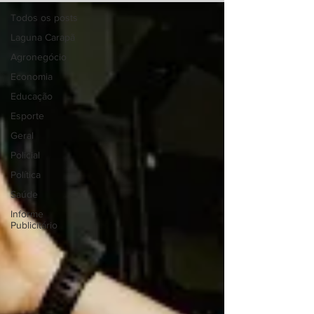
Todos os posts
Laguna Carapã
Agronegócio
Economia
Educação
Esporte
Geral
Policial
Política
Saúde
Informe
Publicitário