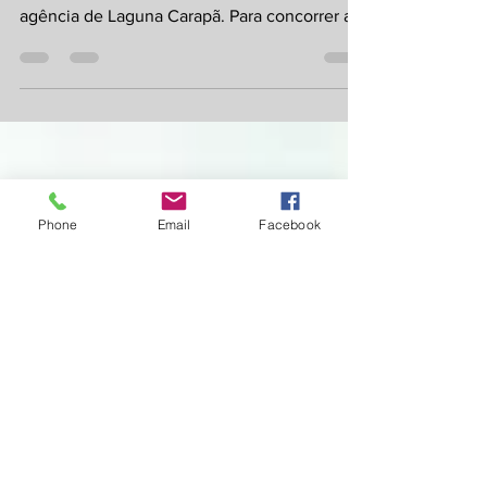
Sicredi Centro-Sul está com vaga aberta para
o cargo de Auxiliar administrativo para a
agência de Laguna Carapã. Para concorrer a
vaga é...
Phone
Email
Facebook