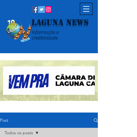
Laguna News
Informação e
credibilidade
Post
Todos os posts