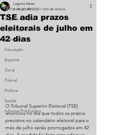
Laguna News
Todos os posts
6 de jul. de 2020
1 min de leitura
TSE adia prazos
Laguna Carapã
eleitorais de julho em
Agronegócio
42 dias
Economia
Educação
Esporte
Geral
Policial
Política
Saúde
O Tribunal Superior Eleitoral (TSE) 
Informe Publicitário
anunciou no dia que todos os prazos 
previstos no calendário eleitoral para o 
mês de julho serão prorrogados em 42 
dias. A medida foi feita para adequar 